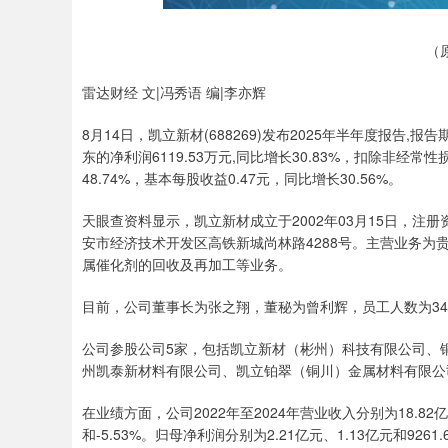
（
雷达财经 文|冯秀语 编|李亦辉
8月14日，凯立新材(688269)发布2025年半年度报告,报
东的净利润6119.53万元,同比增长30.83%，扣除非经
48.74%，基本每股收益0.47元，同比增长30.56%。
天眼查资料显示，凯立新材成立于2002年03月15日，注册
安市经济技术开发区高铁新城尚林路4288号。主营业务
属催化剂的回收及再加工等业务。
目前，公司董事长为张之翔，董秘为曾利辉，员工人数为3
公司参股公司5家，包括凯立新材（彬州）科技有限公司、
州凯泰新材料有限公司、凯立铂翠（铜川）金属材料有限公
在业绩方面，公司2022年至2024年营业收入分别为18.82亿元、
和-5.53%。归母净利润分别为2.21亿元、1.13亿元和9261