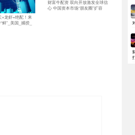
财富牛配资 双向开放激发全球信
心 中国资本市场“朋友圈”扩容
天+龙虾=绝配！来
鲜”_美国_捕捞_